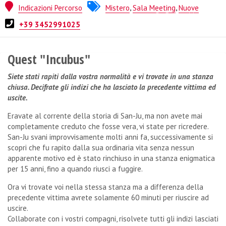
Indicazioni Percorso
Mistero
,
Sala Meeting
,
Nuove
Quest from
Ghost Rooms
+39 3452991025
Quest "Incubus"
Siete stati rapiti dalla vostra normalità e vi trovate in una stanza
chiusa. Decifrate gli indizi che ha lasciato la precedente vittima ed
uscite.
Eravate al corrente della storia di San-Ju, ma non avete mai
completamente creduto che fosse vera, vi state per ricredere.
San-Ju svani improvvisamente molti anni fa, successivamente si
scopri che fu rapito dalla sua ordinaria vita senza nessun
apparente motivo ed è stato rinchiuso in una stanza enigmatica
per 15 anni, fino a quando riusci a fuggire.
Ora vi trovate voi nella stessa stanza ma a differenza della
precedente vittima avrete solamente 60 minuti per riuscire ad
uscire.
Collaborate con i vostri compagni, risolvete tutti gli indizi lasciati