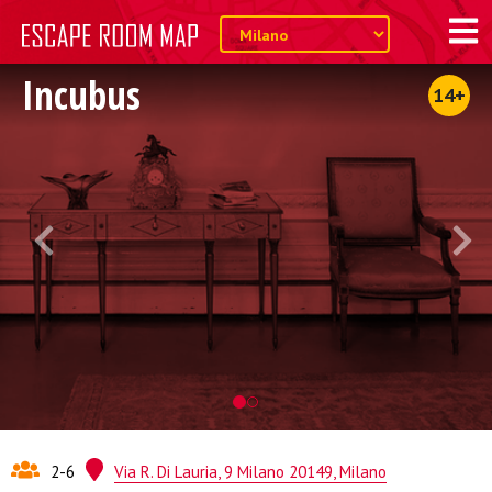
Incubus
14+
2-6
Via R. Di Lauria, 9 Milano 20149, Milano