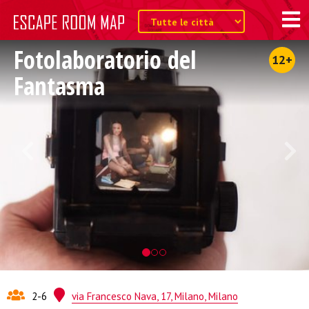
Fotolaboratorio del
12+
Fantasma
2-6
via Francesco Nava, 17, Milano, Milano