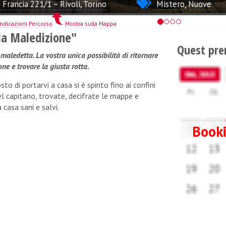
 Francia 221/1 – Rivoli, Torino
Mistero
,
Nuove
Indicazioni Percorso
Mostra sulla Mappa
lla Maledizione"
Quest pre
maledetta. La vostra unica possibilità di ritornare
ne e trovare la giusta rotta.
to di portarvi a casa si è spinto fino ai confini
del capitano, trovate, decifrate le mappe e
 casa sani e salvi.
Booki