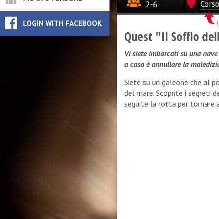
2-6
Corso
LOGIN WITH FACEBOOK
Quest "Il Soffio de
Vi siete imbarcati su una nave 
a casa è annullare la maledizio
Siete su un galeone che al pos
del mare. Scoprite i segreti 
seguite la rotta per tornare a