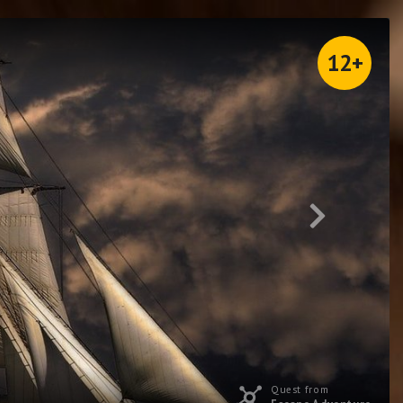
12+
Quest from