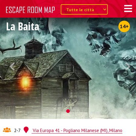
La Baita
14+
2-7
Via Europa 41 - Pogliano Milanese (MI), Milano