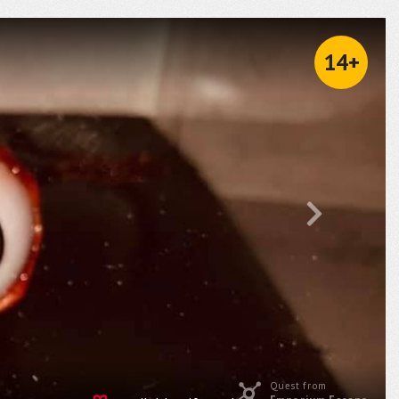
14+
Quest from