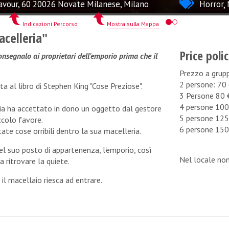
avour, 60 20026 Novate Milanese, Milano
Horror
,
Indicazioni Percorso
Mostra sulla Mappa
celleria"
Price poli
nsegnalo ai proprietari dell'emporio prima che il
Prezzo a grup
2 persone: 70
 al libro di Stephen King "Cose Preziose".
3 Persone 80 
4 persone 100
eria ha accettato in dono un oggetto dal gestore
5 persone 125
iccolo favore.
6 persone 150
e cose orribili dentro la sua macelleria.
el suo posto di appartenenza, l'emporio, così
Nel locale no
a ritrovare la quiete.
il macellaio riesca ad entrare.