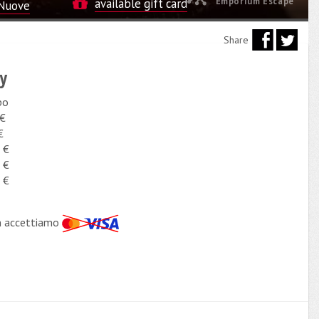
Emporium Escape
available gift card
Nuove
Share
cy
po
 €
€
 €
 €
 €
n accettiamo