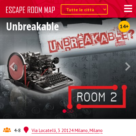
Unbreakable
14+
4-8
Via Locatelli, 3 20124 Milano, Milano
Quest from