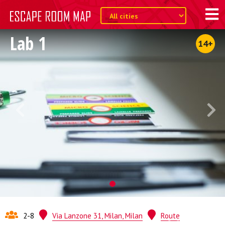
Lab 1
14+
2-8
Via Lanzone 31, Milan, Milan
Route
Quest from