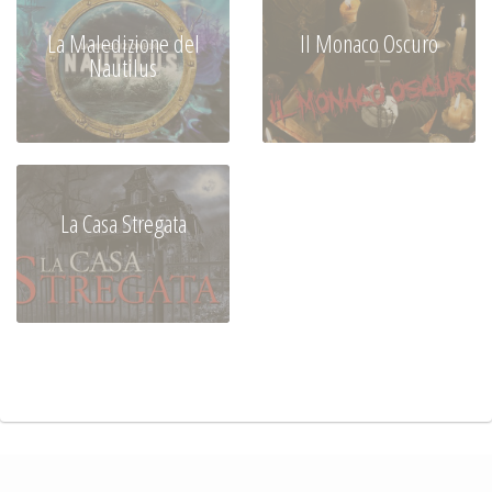
La Maledizione del
Il Monaco Oscuro
Nautilus
La Casa Stregata