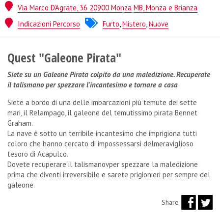
Via Marco D’Agrate, 36 20900 Monza MB, Monza e Brianza
Quest from
TimeOut Fugacemente
Indicazioni Percorso
Furto
,
Mistero
,
Nuove
Quest "Galeone Pirata"
Siete su un Galeone Pirata colpito da una maledizione. Recuperate
il talismano per spezzare l'incantesimo e tornare a casa
Siete a bordo di una delle imbarcazioni più temute dei sette
mari, il Relampago, il galeone del temutissimo pirata Bennet
Graham.
La nave è sotto un terribile incantesimo che imprigiona tutti
coloro che hanno cercato di impossessarsi delmeraviglioso
tesoro di Acapulco.
Dovete recuperare il talismanovper spezzare la maledizione
prima che diventi irreversibile e sarete prigionieri per sempre del
galeone.
Share